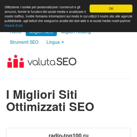
Utilizziamo i cookie per personalizzare i contenuti e gli
OK
annunci, fornire le funzioni dei social media e analizzare il
nostro traffico. Inoltre forniamo informazioni sul modo in cui utilizzi il nostro sito alle agenzie
pubblicitarie, agli istituti che eseguono analisi dei dati web e ai social media nostri partner.
Impara di più
Home
Milgiori SEO
Migliori Hosting
Strumenti SEO
Lingua
I Migliori Siti
Ottimizzati SEO
radio-top100.ru