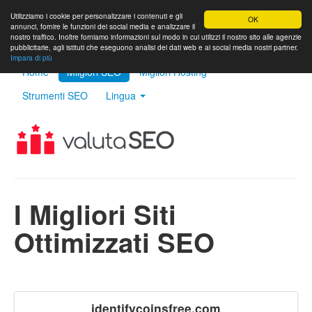
Utilizziamo i cookie per personalizzare i contenuti e gli
OK
annunci, fornire le funzioni dei social media e analizzare il
nostro traffico. Inoltre forniamo informazioni sul modo in cui utilizzi il nostro sito alle agenzie
pubblicitarie, agli istituti che eseguono analisi dei dati web e ai social media nostri partner.
Impara di più
Home
Milgiori SEO
Migliori Hosting
Strumenti SEO
Lingua
I Migliori Siti
Ottimizzati SEO
identifycoinsfree.com