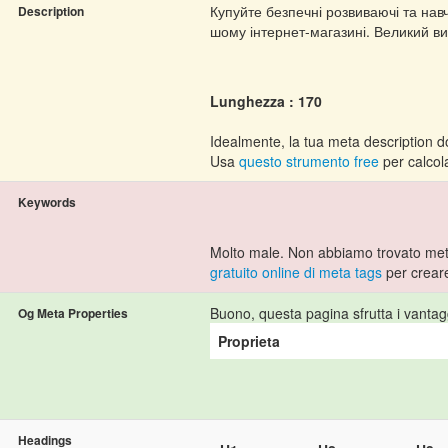
Купуйте безпечні розвиваючі та навч
Description
шому інтернет-магазині. Великий виб
Lunghezza : 170
Idealmente, la tua meta description do
Usa
questo strumento free
per calcola
Keywords
Molto male. Non abbiamo trovato met
gratuito online di meta tags
per crear
Buono, questa pagina sfrutta i vantag
Og Meta Properties
Proprieta
Headings