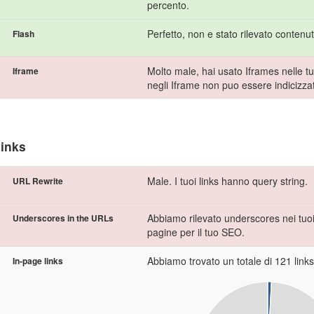
percento.
Perfetto, non e stato rilevato contenu
Flash
Molto male, hai usato Iframes nelle tu
Iframe
negli Iframe non puo essere indicizza
inks
Male. I tuoi links hanno query string.
URL Rewrite
Abbiamo rilevato underscores nei tuoi U
Underscores in the URLs
pagine per il tuo SEO.
Abbiamo trovato un totale di 121 links i
In-page links