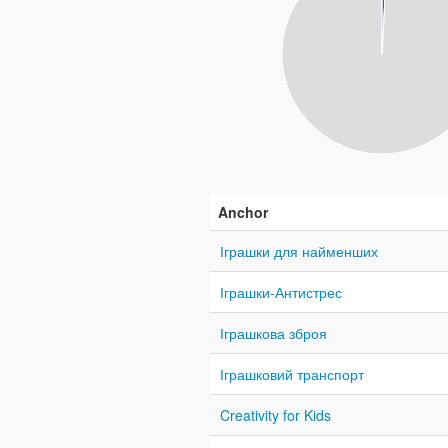
Anchor
Іграшки для найменших
Іграшки-Антистрес
Іграшкова зброя
Іграшковий транспорт
Creativity for Kids