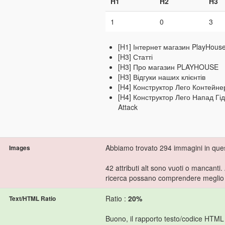
H1
H2
H3
1
0
3
[H1] Інтернет магазин PlayHouse
[H3] Статті
[H3] Про магазин PLAYHOUSE
[H3] Відгуки наших клієнтів
[H4] Конструктор Лего Контейн
[H4] Конструктор Лего Напад Г
Attack
Abbiamo trovato 294 immagini in que
Images
42 attributi alt sono vuoti o mancanti.
ricerca possano comprendere meglio i
Ratio :
20%
Text/HTML Ratio
Buono, il rapporto testo/codice HTML