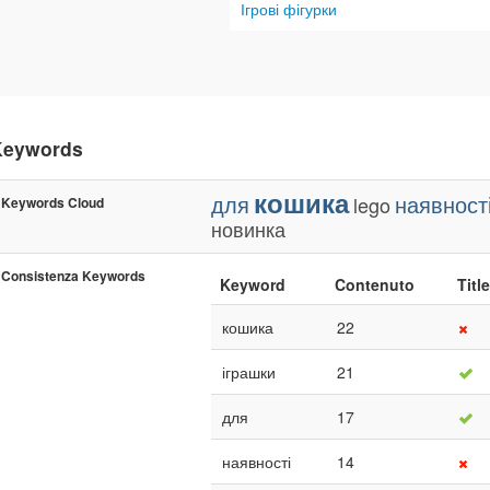
Ігрові фігурки
Keywords
кошика
для
наявност
lego
Keywords Cloud
новинка
Consistenza Keywords
Keyword
Contenuto
Title
кошика
22
іграшки
21
для
17
наявності
14