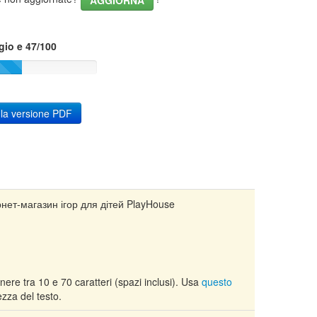
AGGIORNA
gio e 47/100
 la versione PDF
рнет-магазин ігор для дітей PlayHouse
nere tra 10 e 70 caratteri (spazi inclusi). Usa
questo
zza del testo.