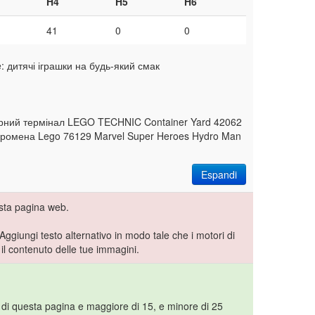
H4
H5
H6
41
0
0
: дитячі іграшки на будь-який смак
ерний термінал LEGO TECHNIC Container Yard 42062
ідромена Lego 76129 Marvel Super Heroes Hydro Man
Espandi
sta pagina web.
 Aggiungi testo alternativo in modo tale che i motori di
l contenuto delle tue immagini.
 di questa pagina e maggiore di 15, e minore di 25