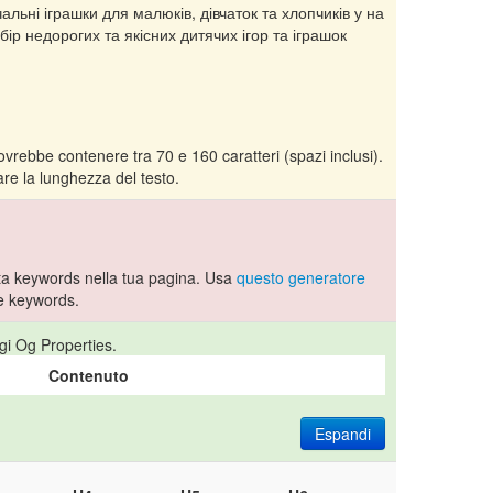
альні іграшки для малюків, дівчаток та хлопчиків у на
ір недорогих та якісних дитячих ігор та іграшок
vrebbe contenere tra 70 e 160 caratteri (spazi inclusi).
re la lunghezza del testo.
a keywords nella tua pagina. Usa
questo generatore
e keywords.
gi Og Properties.
Contenuto
Espandi