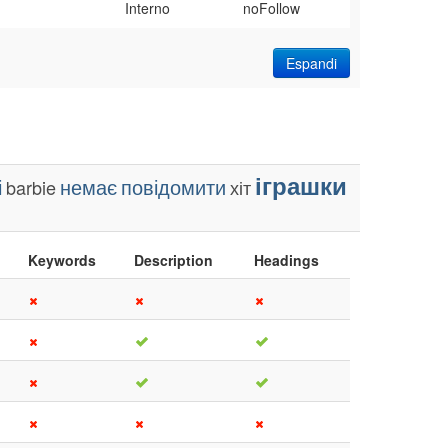
Interno
noFollow
Espandi
іграшки
і
немає
повідомити
barbie
хіт
Keywords
Description
Headings